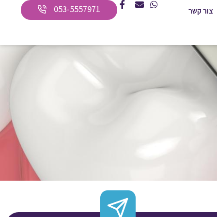
053-5557971
צור קשר