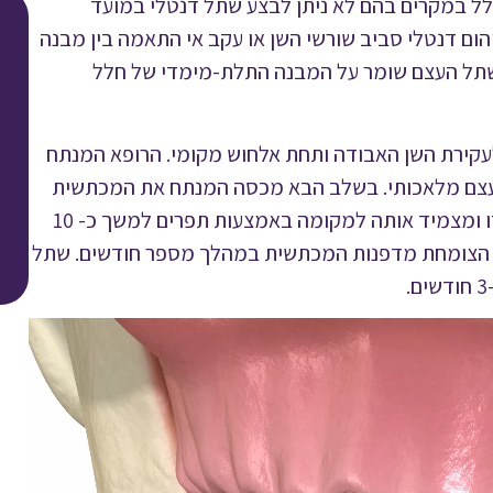
ל במקרים בהם לא ניתן לבצע שתל דנטלי במועד
הום דנטלי סביב שורשי השן או עקב אי התאמה בין מבנה
 שתל העצם שומר על המבנה התלת-מימדי של חלל
קירת השן האבודה ותחת אלחוש מקומי. הרופא המנתח
עצם מלאכותי. בשלב הבא מכסה המנתח את המכתשית
המלאה בממברנה (קרום) ביולוגי סינתטי המיועדת למטרה זו ומצמיד אותה למקומה באמצעות תפרים למשך כ- 10
ת הצומחת מדפנות המכתשית במהלך מספר חודשים. שתל