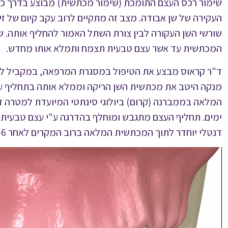
שימור רכס העצם התומכת (שימור מכתשית) מבוצע בדרך כל
העקירה של שן אבודה. מצב זה מתקיים לרוב עקב קיום של זי
שורשי השן העקורה לבין צורת השתל האמור להחליף אותה.
המכתשית עד אשר עצם טבעית תצמח ותמלא אותו מחדש.
ד"ר קראוס מבצע את הטיפול במסגרת המרפאה, במקביל לע
מנקה היטב את מכתשית השן הריקה וממלא אותה בתחליף 
ימים. תחליף העצם מתגבש ומוחלף בהדרגה ע"י עצם טבעי
דנטלי יוחדר לתוך המכתשית המלאה ברוב המקרים לאחר 3-6 חודשים.