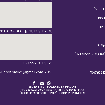
 החדש?
רפאה
רים
מרפאת קריית מוצקין - רחוב שושנה דמארי
וביות
וע (Retainer)
טלפון: 053-5557971
דוא״ל: kubiyot.smiles@gmail.com
ים במרפאה
POWERED BY MIXOOM - משרד פרסום
האתר מנוסח בלשון זכר אך מיועד לנשים ולגברים כאחד
© כל הזכויות שמורות ל- "קוביות - מומחים לעיצוב חיוכים"