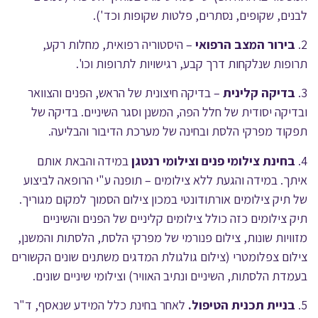
לבנים, שקופים, נסתרים, פלטות שקופות וכד').
2.
בירור המצב הרפואי
– היסטוריה רפואית, מחלות רקע,
תרופות שנלקחות דרך קבע, רגישויות לתרופות וכו'.
3.
בדיקה קלינית
– בדיקה חיצונית של הראש, הפנים והצוואר
ובדיקה יסודית של חלל הפה, המשנן וסגר השיניים. בדיקה של
תפקוד מפרקי הלסת ובחינה של מערכת הדיבור והבליעה.
4.
בחינת צילומי פנים וצילומי רנטגן
במידה והבאת אותם
איתך. במידה והגעת ללא צילומים – תופנה ע"י הרופאה לביצוע
של תיק צילומים אורתודונטי במכון צילום הסמוך למקום מגוריך.
תיק צילומים כזה כולל צילומים קליניים של הפנים והשיניים
מזוויות שונות, צילום פנורמי של מפרקי הלסת, הלסתות והמשנן,
צילום צפלומטרי (צילום גולגולת המדגים משתנים שונים הקשורים
בעמדת הלסתות, השיניים ונתיב האוויר) וצילומי שיניים שונים.
5.
בניית תכנית הטיפול.
לאחר בחינת כלל המידע שנאסף, ד"ר