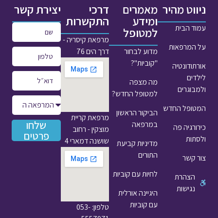
ניווט מהיר
מאמרים
דרכי
יצירת קשר
ומידע
התקשרות
עמוד הבית
למטופל
מרפאת קיסריה -
על המרפאות
מדוע לבחור
דרך הים 76
"קוביות"?
אורתודונטיה
לילדים
מה מצפה
ולמבוגרים
למטופל החדש?
המטופל החדש
הביקור הראשון
מרפאת קריית
שלחו
במרפאה
כירורגיה פה
מוצקין - רחוב
פרטים
ולסתות
שושנה דמארי 4
מדיניות קביעת
התורים
צור קשר
לחיות עם קוביות
הצהרת
נגישות
היגיינה אורלית
עם קוביות
טלפון: 053-